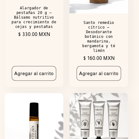
Alargador de
pestañas 20 g —
Bálsamo nutritivo
para crecimiento de
Santo remedio
cejas y pestañas
cítrico —
Desodorante
Precio
$ 330.00 MXN
botánico con
habitual
mandarina,
bergamota y té
limón
Precio
$ 160.00 MXN
habitual
Agregar al carrito
Agregar al carrito