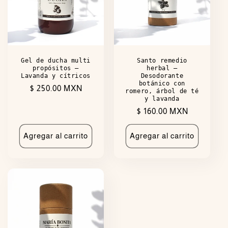
Santo remedio
Gel de ducha multi
herbal —
propósitos —
Desodorante
Lavanda y cítricos
botánico con
Precio
$ 250.00 MXN
romero, árbol de té
y lavanda
habitual
Precio
$ 160.00 MXN
habitual
Agregar al carrito
Agregar al carrito