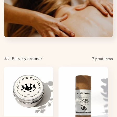
c
c
i
ó
n
:
Filtrar y ordenar
7 productos