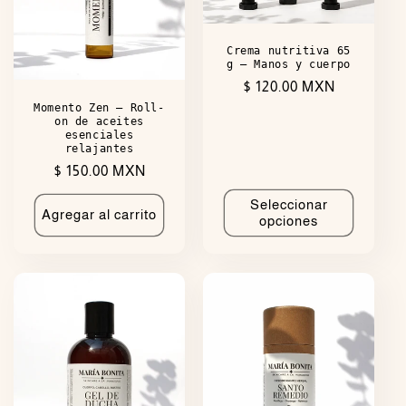
Crema nutritiva 65
g — Manos y cuerpo
Precio
$ 120.00 MXN
habitual
Momento Zen — Roll-
on de aceites
esenciales
relajantes
Precio
$ 150.00 MXN
habitual
Seleccionar
Agregar al carrito
opciones