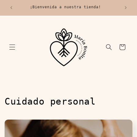
Ir
IN
directamente
¡Bienvenida a nuestra tienda!
🚚 Env
al contenido
Carrito
C
Cuidado personal
o
l
e