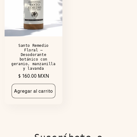
Santo Remedio
Floral —
Desodorante
botánico con
geranio, manzanilla
y lavanda
Precio
$ 160.00 MXN
habitual
Agregar al carrito